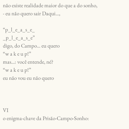
não existe realidade maior do que a do sonho,
- eu não quero sair Daqui...,
“p_l_e_a_s_e_
_p_l_e_a_s_e”
digo, do Campo... eu quero
“w a k e u p!”
mas...: você entende, né?
“w a k e u p!”
eu não vou eu não quero
VI
o enigma-chave da Prisão-Campo-Sonho: