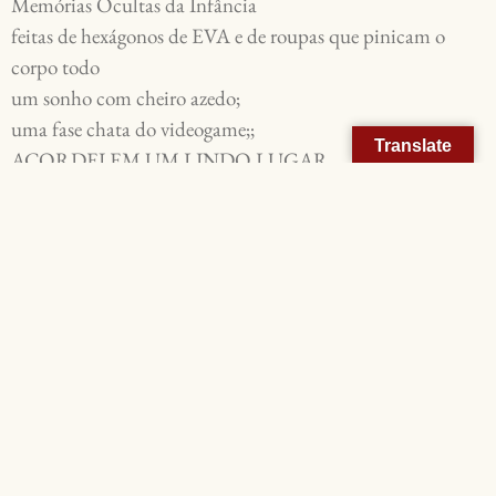
Memórias Ocultas da Infância
feitas de hexágonos de EVA e de roupas que pinicam o
corpo todo
um sonho com cheiro azedo;
uma fase chata do videogame;;
Translate
ACORDEI EM UM LINDO LUGAR
é necessário escapar do Labirinto das Memórias Ocultas da
Infância
para chegar ao Lindo Lugar:
é [incômodo]:
como ver uma gota de água e saber
que em questão de segundos
ela irá sumir
para sempre