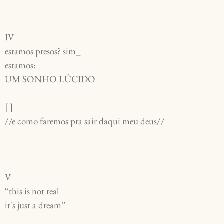
IV
estamos presos? sim_
estamos:
UM SONHO LÚCIDO
[ ]
//e como faremos pra sair daqui meu deus//
V
“this is not real
it's just a dream”