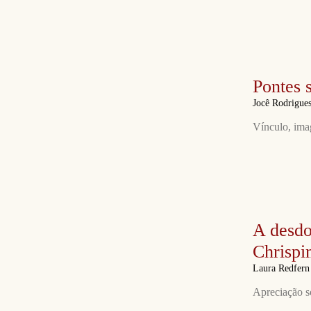
Pontes 
Jocê Rodrigue
Vínculo, ima
A desdo
Chrisp
Laura Redfer
Apreciação s