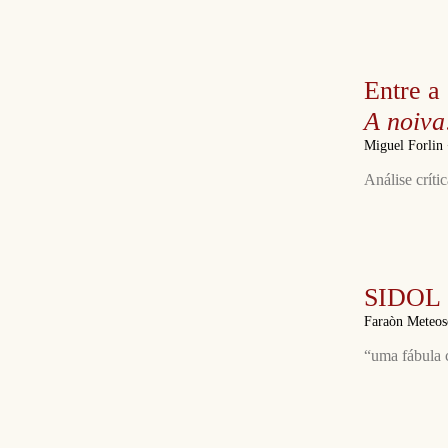
Entre a
A noiva
Miguel Forlin
Análise críti
SIDOL
Faraòn Meteo
“uma fábula 