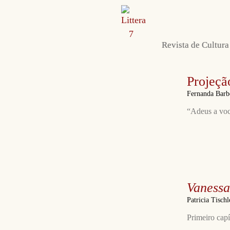
Envie sua obra
Sobre nós e contato
Autoras e autores
Revista de Cultura
Projeçã
Fernanda Bar
“Adeus a voc
Vanessa
Patricia Tisch
Primeiro capí