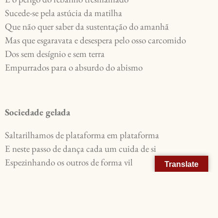
Sucede-se pela astúcia da matilha

Que não quer saber da sustentação do amanhã

Mas que esgaravata e desespera pelo osso carcomido

Dos sem desígnio e sem terra

Sociedade gelada
Saltarilhamos de plataforma em plataforma

E neste passo de dança cada um cuida de si

Espezinhando os outros de forma vil

Translate
Mesmo quando apenas rola na mesa da inquisição

A fruta apodrecida da indiferença pueril

As mercancias progridem no rastilho fugaz das paixões	
