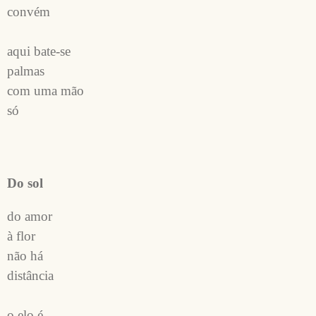
convém 
aqui bate-se
palmas 
com uma mão 
só
Do sol
do amor
à flor
não há 
distância 
o elo é 