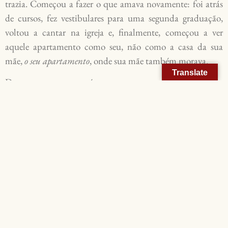
trazia. Começou a fazer o que amava novamente: foi atrás
de cursos, fez vestibulares para uma segunda graduação,
voltou a cantar na igreja e, finalmente, começou a ver
aquele apartamento como seu, não como a casa da sua
mãe,
o seu apartamento
, onde sua mãe também morava.
Translate
Durante a semana, porém, o apartamento era todo de dona
Amélia, que, já aposentada, às vezes saia para dar uma
volta, fazer compras, ir à igreja, mas normalmente ficava em
seu quarto, assistindo à televisão, fazendo palavras-cruzadas
e beliscando amendoins japoneses, que deixava escondidos
no seu guarda-roupa.
Isso fez com que Amélia também sentisse que aquele
apartamento era dela. Marcia saía para trabalhar na hora
do almoço e voltava quase às oito horas da noite; Natanael
passava a manhã na faculdade e a tarde na banca de