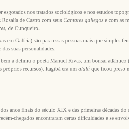
r esgotados nos tratados sociológicos e nos estudos topog
z Rosalía de Castro com seus
Cantares gallegos
e com as m
tes
, de Cunqueiro.
s em Galícia) são para essas pessoas mais que simples f
 e das suas personalidades.
 bem a definiu o poeta Manuel Rivas, um bonsai atlântico 
s próprios recursos), Itagibá era um
alalá
que ficou preso n
am dos anos finais do século XIX e das primeiras décadas 
recém-chegados encontraram certas dificuldades e se envol