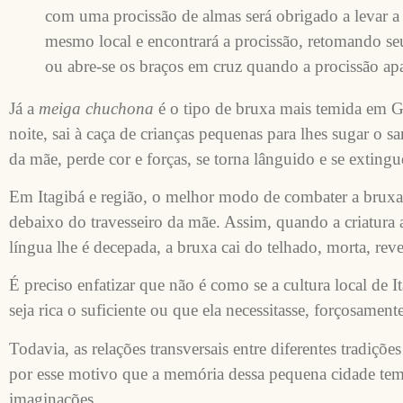
com uma procissão de almas será obrigado a levar a c
mesmo local e encontrará a procissão, retomando seu 
ou abre-se os braços em cruz quando a procissão apa
Já a
meiga chuchona
é o tipo de bruxa mais temida em Ga
noite, sai à caça de crianças pequenas para lhes sugar o
da mãe, perde cor e forças, se torna lânguido e se extin
Em Itagibá e região, o melhor modo de combater a bruxa
debaixo do travesseiro da mãe. Assim, quando a criatura af
língua lhe é decepada, a bruxa cai do telhado, morta, rev
É preciso enfatizar que não é como se a cultura local de 
seja rica o suficiente ou que ela necessitasse, forçosame
Todavia, as relações transversais entre diferentes tradiçõ
por esse motivo que a memória dessa pequena cidade tem o
imaginações.