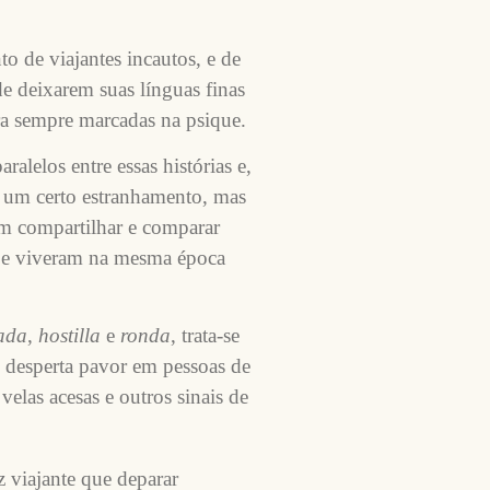
to de viajantes incautos, e de
e deixarem suas línguas finas
ara sempre marcadas na psique.
ralelos entre essas histórias e,
, um certo estranhamento, mas
m compartilhar e comparar
am e viveram na mesma época
ada
,
hostilla
e
ronda
, trata-se
e desperta pavor em pessoas de
elas acesas e outros sinais de
z viajante que deparar