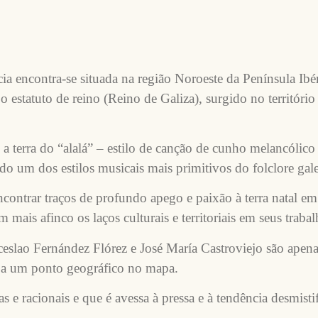
encontra-se situada na região Noroeste da Península Ibéri
o estatuto de reino (Reino de Galiza), surgido no territóri
 a terra do “alalá” – estilo de canção de cunho melancólic
o um dos estilos musicais mais primitivos do folclore gal
contrar traços de profundo apego e paixão à terra natal em
m mais afinco os laços culturais e territoriais em seus trabal
slao Fernández Flórez e José María Castroviejo são apena
 a um ponto geográfico no mapa.
e racionais e que é avessa à pressa e à tendência desmisti