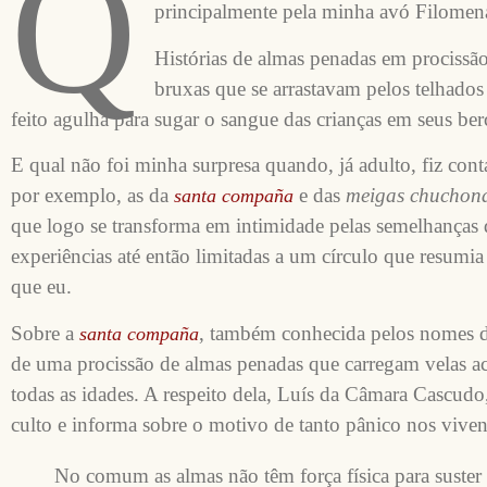
Q
principalmente pela minha avó Filomen
Histórias de almas penadas em procissão, 
bruxas que se arrastavam pelos telhado
feito agulha para sugar o sangue das crianças em seus be
E qual não foi minha surpresa quando, já adulto, fiz contat
por exemplo, as da
e das
meigas chuchon
santa compaña
que logo se transforma em intimidade pelas semelhança
experiências até então limitadas a um círculo que resumi
que eu.
Sobre a
, também conhecida pelos nomes 
santa compaña
de uma procissão de almas penadas que carregam velas ac
todas as idades. A respeito dela, Luís da Câmara Cascud
culto e informa sobre o motivo de tanto pânico nos viven
No comum as almas não têm força física para suster e