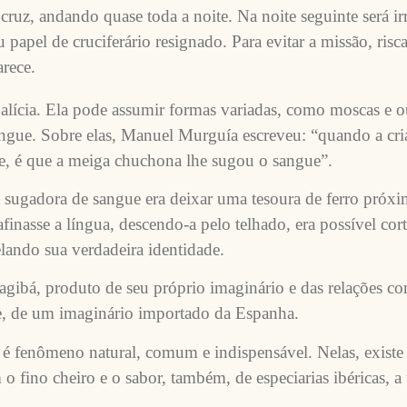
ruz, andando quase toda a noite. Na noite seguinte será irr
papel de cruciferário resignado. Para evitar a missão, risc
rece.
lícia. Ela pode assumir formas variadas, como moscas e out
 sangue. Sobre elas, Manuel Murguía escreveu: “quando a cr
gue, é que a meiga chuchona lhe sugou o sangue”.
 sugadora de sangue era deixar uma tesoura de ferro próx
inasse a língua, descendo-a pelo telhado, era possível cort
elando sua verdadeira identidade.
Itagibá, produto de seu próprio imaginário e das relações 
nte, de um imaginário importado da Espanha.
es é fenômeno natural, comum e indispensável. Nelas, existe 
 fino cheiro e o sabor, também, de especiarias ibéricas, a 