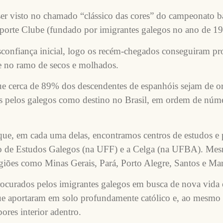
er visto no chamado “clássico das cores” do campeonato ba
Esporte Clube (fundado por imigrantes galegos no ano de 19
sconfiança inicial, logo os recém-chegados conseguiram p
te no ramo de secos e molhados.
que cerca de 89% dos descendentes de espanhóis sejam de
idas pelos galegos como destino no Brasil, em ordem de núm
que, em cada uma delas, encontramos centros de estudos e p
leo de Estudos Galegos (na UFF) e a Celga (na UFBA). M
giões como Minas Gerais, Pará, Porto Alegre, Santos e Ma
curados pelos imigrantes galegos em busca de nova vida e
 que aportaram em solo profundamente católico e, ao mesmo 
ores interior adentro.