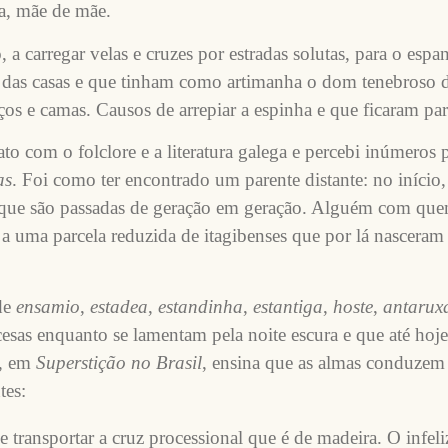
a, mãe de mãe.
a carregar velas e cruzes por estradas solutas, para o espan
s das casas e que tinham como artimanha o dom tenebroso d
rços e camas. Causos de arrepiar a espinha e que ficaram p
o com o folclore e a literatura galega e percebi inúmeros pa
as
. Foi como ter encontrado um parente distante: no início
s que são passadas de geração em geração. Alguém com que
a a uma parcela reduzida de itagibenses que por lá nascer
de
ensamio
,
estadea
,
estandinha
,
estantiga
,
hoste
,
antarux
esas enquanto se lamentam pela noite escura e que até hoj
o, em
Superstição no Brasil
, ensina que as almas conduzem v
tes:
 transportar a cruz processional que é de madeira. O infeli