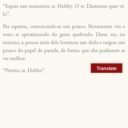
“Espere um momento, sr. Hobby. O sr. Dasterson quer vê-
lo”.
Pat esperou, contorcendo-se um pouco. Novamente viu o
rosto se aproximando do gesso quebrado. Dessa vez, no
entanto, a pessoa atrás dele levantou um dedo e rasgou um
pouco do papel de parede, de forma que eles pudessem se
ver melhor.
Translate
“Pronto, sr. Hobby”.
Com uma gota ligeira de suor em sua testa, Pat entrou.
Dasterson o recebeu jovial.
“Bem, velho colega… como está o especialista? Contando
tudo de estaleiros para o Rohnson?”
Pat olhou rapidamente para trás. Aparentemente, não