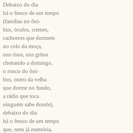
Debaixo do dia

há o fresco de um tempo

(famílias no ôni-

bus, óculos, cremes,

cachorros que dormem

no colo da moça,

uns risos, uns gritos

cheirando a domingo, 

o ronco do ôni-

bus, outro da velha

que dorme no fundo,

a rádio que toca

ninguém sabe donde),

debaixo do dia

há o fresco de um tempo

que, nem já memória,
