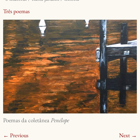
Três poemas
Poemas da coletânea
Penélope
←
Previous
Next
→