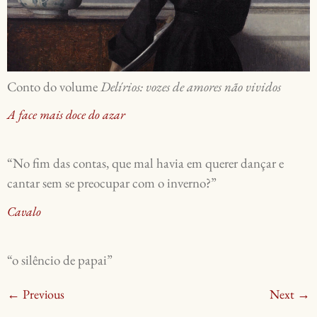
Conto do volume
Delírios: vozes de amores não vividos
A face mais doce do azar
“No fim das contas, que mal havia em querer dançar e
cantar sem se preocupar com o inverno?”
Cavalo
“o silêncio de papai”
←
Previous
Next
→