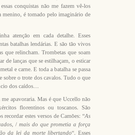
m essas conquistas não me fazem vê-los
 menino, é tomado pelo imaginário de
ha atenção em cada detalhe. Esses
tas batalhas lendárias. E são tão vivos
as que relincham. Trombetas que soam
r de lanças que se estilhaçam, o esticar
 metal e carne. E toda a batalha se passa
e sobre o trote dos cavalos. Tudo o que
êncio dos caídos…
a me apavoraria. Mas é que Uccello não
ércitos florentinos ou toscanos. São
os recordar estes versos de Camões: “
As
çados
, /
mais do que prometia a força
ão da lei da morte libertando
“. Esses