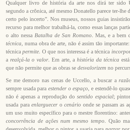
Qualquer livro de história da arte nos dirá ter sid
segundo a crônica, até mesmo Donatello parece ter-lhe dit
certo pelo incerto”. Nos museus, nossos guias insistir
recurso para melhor trabalhá-la, como essas lanças par
o alto nessa
Batalha de San Romano
. Mas, e a bem 
técnica
, numa obra de arte, não é assim tão importante
técnica
permite
. O que nos interessa é a técnica
incorpo
a
realçá-la
o
valor
. Em arte, a
história da técnica
está
que não permite que as obras se
desvalorizem
no percur
Se me demoro nas cenas de Uccello, a buscar a
razã
sempre usada para
estender
o espaço
, e estendê-lo qua
não é apenas a reprodução do
sentido espacial
; pint
usada para
enlarguecer
o
cenário
onde se passam as aç
um uso muito específico para o mestre florentino: ante
concorrência de ações num mesmo tempo
. Quão mai
desenvolvida, melhor o pintor a usaria para
narrar
por 