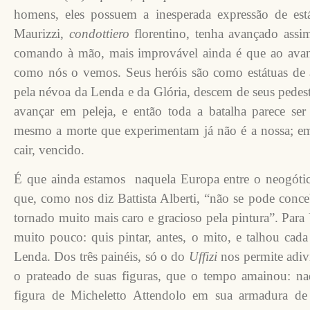
homens, eles possuem a inesperada expressão de est
Maurizzi,
condottiero
florentino, tenha avançado assi
comando à mão, mais improvável ainda é que ao avanç
como nós o vemos. Seus heróis são como estátuas de a
pela névoa da Lenda e da Glória, descem de seus pedest
avançar em peleja, e então toda a batalha parece ser
mesmo a morte que experimentam já não é a nossa; e
cair, vencido.
É que ainda estamos naquela Europa entre o neogóti
que, como nos diz Battista Alberti, “não se pode conce
tornado muito mais caro e gracioso pela pintura”. Para
muito pouco: quis pintar, antes, o mito, e talhou ca
Lenda. Dos três painéis, só o do
Uffizi
nos permite adiv
o prateado de suas figuras, que o tempo amainou: naq
figura de Micheletto Attendolo em sua armadura de