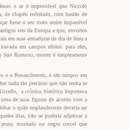
átuas: e se é improvável que Niccolò
m, de chapéu enfeitado, com bastão de
ar fosse o seu rosto assim impassível
ntigos reis da Europa e que, envoltos
ais em suas armaduras de dia de festa a
 travada em campos elísios: para eles,
m
San Romano
, morrer é simplesmente
co e o Renascimento, e são tempos em
ber nada tão precioso que não tenha se
 Uccello, a
crônica histórica
importava
da uma de suas figuras de acordo com a
inhar o quão resplandecente deveria ser
ueles dias, não se poderia adjetivar a
 prata, montado no negro corcel que