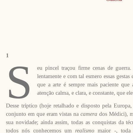
1
S
eu pincel traçou firme cenas de guerra
lentamente e com tal esmero essas gestas d
que a arte é sempre mais paciente que 
atenção calma, e clara, e constante, que el
Desse tríptico (hoje retalhado e disposto pela Europa,
conjunto em que eram vistas na
camera
dos Médici), m
sua novidade; ainda assim, todas as conquistas da t
todos nós conhecemos um
realismo
maior -, toda a