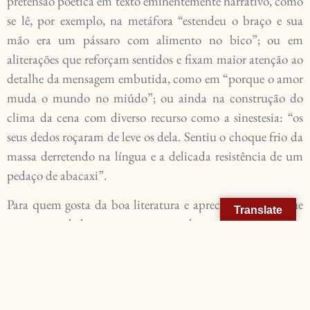
pretensão poética em texto eminentemente narrativo, como
se lê, por exemplo, na metáfora “estendeu o braço e sua
mão era um pássaro com alimento no bico”; ou em
aliterações que reforçam sentidos e fixam maior atenção ao
detalhe da mensagem embutida, como em “porque o amor
muda o mundo no miúdo”; ou ainda na construção do
clima da cena com diverso recurso como a sinestesia: “os
seus dedos roçaram de leve os dela. Sentiu o choque frio da
massa derretendo na língua e a delicada resistência de um
pedaço de abacaxi”.
Para quem gosta da boa literatura e aprecia o diálogo que
Translate
autores estabelecem com outros de seu tempo ou aos
ligados à tradição, não faltam citações explícitas, como a
Jorge Luis Borges ou a Fernando Pessoa, nem escamoteadas
como a Guimarães Rosa ou Edgar Allan Poe e a uma
miríade de outros escritores ou a suas obras, num exercício