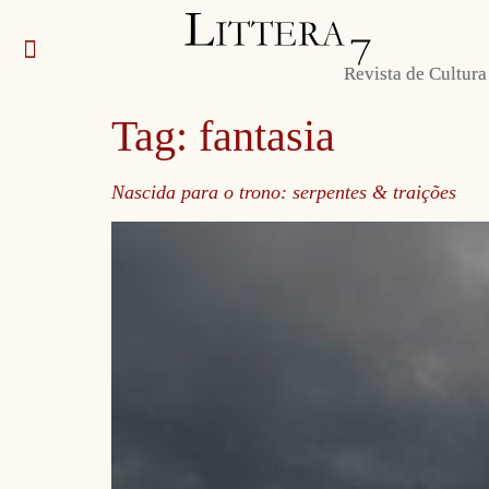
Revista de Cultura
Envie sua obra
Sobre nós e contato
Autoras e autores
Tag:
fantasia
Nascida para o trono: serpentes & traições