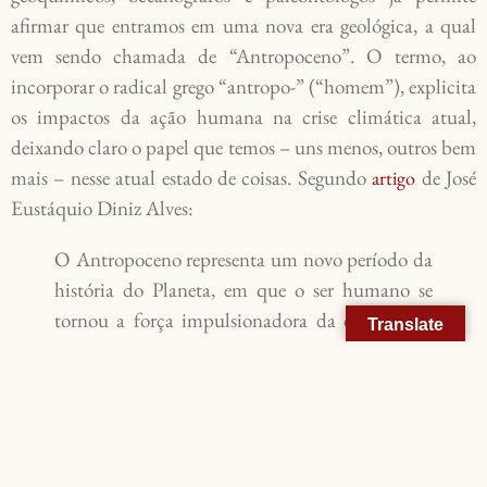
afirmar que entramos em uma nova era geológica, a qual
vem sendo chamada de “Antropoceno”. O termo, ao
incorporar o radical grego “antropo-” (“homem”), explicita
os impactos da ação humana na crise climática atual,
deixando claro o papel que temos – uns menos, outros bem
mais – nesse atual estado de coisas. Segundo
de José
artigo
Eustáquio Diniz Alves:
O Antropoceno representa um novo período da
história do Planeta, em que o ser humano se
tornou a força impulsionadora da degradação
Translate
ambiental e o vetor de ações que são
catalisadoras de uma provável catástrofe
ecológica.
Com algum otimismo, porém, se o termo “Antropoceno”