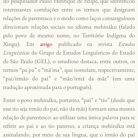
do pesquisador Paulo Henrique de Felipe, que identificou
interessantes correlações entre os termos que designam
relações de parentesco e o modo como laços consanguíneos
direcionam relações sociais no idioma mehináku (falado
pelo povo de mesmo nome, no Território Indígena do
Xingu). Em
publicado na revista
Estudos
artigo
Linguísticos
do Grupo de Estudos Linguísticos do Estado
de São Paulo (GEL), o estudioso destaca, entre outros, os
termos “paˈpa” e “mãˈma”, que nomeiam, respectivamente,
“pai/irmão do pai” e “mãe/irmã da mãe” (em uma
tradução aproximada para o português).
Entre o povo mehináku, portanto, “pai” e “tio” (desde que
esse tio seja irmão do pai, não da mãe) formam uma mesma
relação de parentesco: ao utilizar uma única palavra para se
referir ao pai e ao tio paterno, a criança mehináku está
assinalando, por meio de sua língua, que o irmão do pai