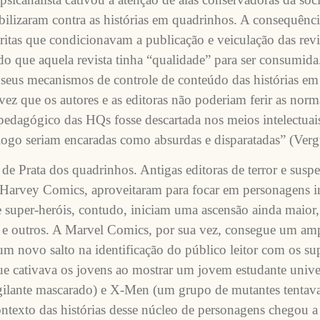
bilizaram contra as histórias em quadrinhos. A consequência
tritas que condicionavam a publicação e veiculação das rev
do que aquela revista tinha “qualidade” para ser consumida
m seus mecanismos de controle de conteúdo das histórias em
ez que os autores e as editoras não poderiam ferir as no
pedagógico das HQs fosse descartada nos meios intelectuais, 
logo seriam encaradas como absurdas e disparatadas” (Verg
 de Prata dos quadrinhos. Antigas editoras de terror e su
o Harvey Comics, aproveitaram para focar em personagens i
super-heróis, contudo, iniciam uma ascensão ainda maior,
e outros. A Marvel Comics, por sua vez, consegue um amp
um novo salto na identificação do público leitor com os su
cativava os jovens ao mostrar um jovem estudante universi
ilante mascarado) e X-Men (um grupo de mutantes tentava
contexto das histórias desse núcleo de personagens chegou