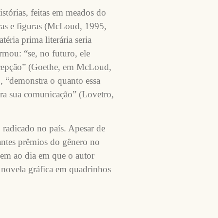
tórias, feitas em meados do
as e figuras (McLoud, 1995,
éria prima literária seria
mou: “se, no futuro, ele
oncepção” (Goethe, em McLoud,
o, “demonstra o quanto essa
ara sua comunicação” (Lovetro,
 radicado no país. Apesar de
antes prêmios do gênero no
gem ao dia em que o autor
a novela gráfica em quadrinhos