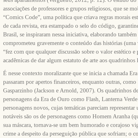
associações de professores e grupos religiosos, que se mo
“Comics Code”, uma política que criava regras morais es
de cada revista, era estampado o selo do código, garantin
Brasil, se inspiraram nessa iniciativa, elaborando també
comprometeu gravemente o conteúdo das histórias (uma v
“fez com que qualquer discussão sobre o valor estético e 
acadêmicas de dar algum estatuto de arte aos quadrinhos 
É nesse contexto moralizante que se inicia a chamada Era
passaram por apertos financeiros, enquanto outras, com
Gasparzinho (Jackson e Arnold, 2007). Os quadrinhos de 
personagens da Era de Ouro como Flash, Lanterna Verde 
personagens novos, cujas temáticas pareciam representar 
notáveis são os de personagens como Homem Aranha (que 
sua máscara, tornava-se um bem humorado e corajoso vig
crime a despeito da perseguição pública que sofriam; o 