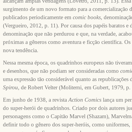
alcançam amplas vendagens (Lovetro, 2011, p. 13). Essa
surgimento de um novo formato para a comercialização da
publicados periodicamente em
comic books
, denominação
(Vergueiro, 2012, p. 11). Por causa dos papéis baratos 
denominação que não perdurou e que, na verdade, acabou
próximas a gêneros como aventura e ficção científica. O
nova tendência.
Nessa mesma época, os quadrinhos europeus não tiveram 
e desenhos, que não podiam ser consideradas como
comi
uma expressão tão considerável quanto as republicações
Spirou
, de Robert Velter (Moliterni, em Gubert, 1979, p.
Em junho de 1938, a revista
Action Comics
lança um pers
do super-herói de quadrinhos. Criado por dois autores j
personagens como o Capitão Marvel (Shazam), Marvelman
definir todo o gênero dos super-heróis, como uniformes, i