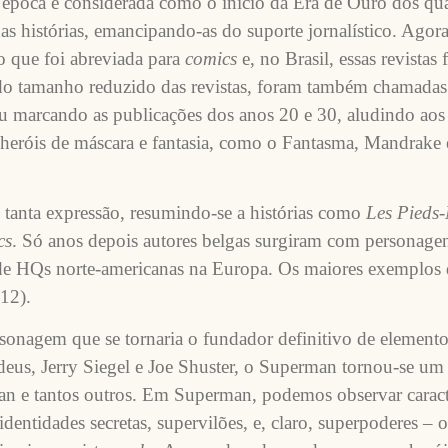
 época é considerada como o início da Era de Ouro dos qu
s histórias, emancipando-as do suporte jornalístico. Agor
 que foi abreviada para
comics
e, no Brasil, essas revista
e do tamanho reduzido das revistas, foram também chamada
 marcando as publicações dos anos 20 e 30, aludindo aos 
s heróis de máscara e fantasia, como o Fantasma, Mandrake 
tanta expressão, resumindo-se a histórias como
Les Pieds-
cs
. Só anos depois autores belgas surgiram com personagen
 de HQs norte-americanas na Europa. Os maiores exemplos 
 12).
onagem que se tornaria o fundador definitivo de elementos
udeus, Jerry Siegel e Joe Shuster, o Superman tornou-se um
 e tantos outros. Em Superman, podemos observar caracte
dentidades secretas, supervilões, e, claro, superpoderes – 