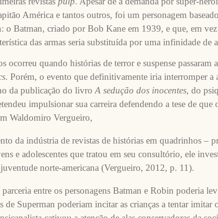
meiras revistas
pulp
. Apesar de a demanda por super-heróis
pitão América e tantos outros, foi um personagem basead
: o Batman, criado por Bob Kane em 1939, e que, em vez 
rística das armas seria substituída por uma infinidade de 
ocorreu quando histórias de terror e suspense passaram a 
cs
. Porém, o evento que definitivamente iria interromper a
o da publicação do livro
A sedução dos inocentes
, do psi
endeu impulsionar sua carreira defendendo a tese de que 
com Waldomiro Vergueiro,
o da indústria de revistas de histórias em quadrinhos – pr
vens e adolescentes que tratou em seu consultório, ele inve
uventude norte-americana (Vergueiro, 2012, p. 11).
a parceria entre os personagens Batman e Robin poderia lev
as de Superman poderiam incitar as crianças a tentar imitar o
psicanalista cativou a atenção de alas conservadoras da so