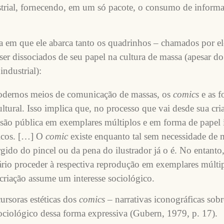
strial, fornecendo, em um só pacote, o consumo de informa
a em que ele abarca tanto os quadrinhos – chamados por e
ser dissociados de seu papel na cultura de massa (apesar do 
ndustrial):
modernos meios de comunicação de massas, os
comics
e as f
ltural. Isso implica que, no processo que vai desde sua cri
fusão pública em exemplares múltiplos e em forma de papel
nicos. […] O
comic
existe enquanto tal sem necessidade de m
rgido do pincel ou da pena do ilustrador já o é. No entanto
ário proceder à respectiva reprodução em exemplares múlti
ua criação assume um interesse sociológico.
cursoras estéticas dos
comics
– narrativas iconográficas sobr
ociológico dessa forma expressiva (Gubern, 1979, p. 17).