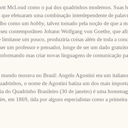
ott McLoud como o pai dos quadrinhos modernos. Suas his
s que efetuaram uma combinação interdependente de palavr
abalho como um
hobby
, talvez tomado pela noção de que a mat
de seu contemporâneo Johann Wolfgang von Goethe, que afir
se limitasse um pouco, produziria coisas além de toda a c
r ser um professor e pensador, longe de ser um dado gratuit
ar informando mas criar novas linguagens de comunicação p
 mundo morava no Brasil: Angelo Agostini era um italiano
quadrinhos, o nome de Agostini batiza um dos mais import
Dia do Quadrinho Brasileiro (30 de janeiro) é uma homena
uim
, em 1869, tida por alguns especialistas como a primeir