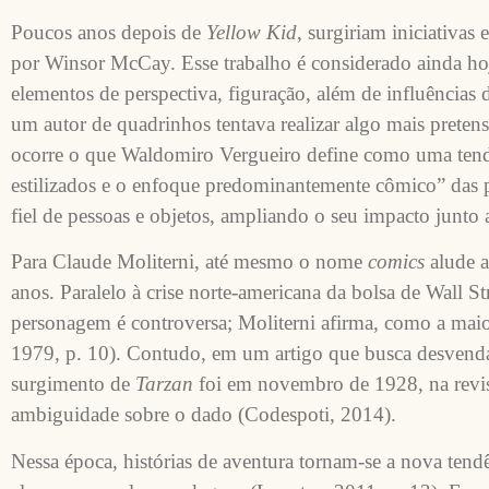
Poucos anos depois de
Yellow Kid
, surgiriam iniciativa
por Winsor McCay. Esse trabalho é considerado ainda ho
elementos de perspectiva, figuração, além de influências
um autor de quadrinhos tentava realizar algo mais pretens
ocorre o que Waldomiro Vergueiro define como uma tendên
estilizados e o enfoque predominantemente cômico” das p
fiel de pessoas e objetos, ampliando o seu impacto junto 
Para Claude Moliterni, até mesmo o nome
comics
alude a
anos. Paralelo à crise norte-americana da bolsa de Wall St
personagem é controversa; Moliterni afirma, como a mai
1979, p. 10). Contudo, em um artigo que busca desvenda
surgimento de
Tarzan
foi em novembro de 1928, na revi
ambiguidade sobre o dado (Codespoti, 2014).
Nessa época, histórias de aventura tornam-se a nova te