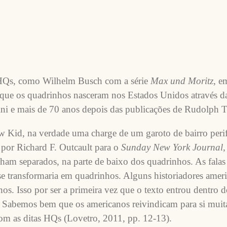
s HQs, como Wilhelm Busch com a série
Max und Moritz
, e
que os quadrinhos nasceram nos Estados Unidos através da
ni e mais de 70 anos depois das publicações de Rudolph T
 Kid, na verdade uma charge de um garoto de bairro peri
o por Richard F. Outcault para o
Sunday New York Journal
,
inham separados, na parte de baixo dos quadrinhos. As fala
e se transformaria em quadrinhos. Alguns historiadores ame
hos. Isso por ser a primeira vez que o texto entrou dentro 
Sabemos bem que os americanos reivindicam para si muita
com as ditas HQs (Lovetro, 2011, pp. 12-13).