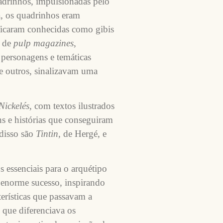
adrinhos, impulsionadas pelo
a, os quadrinhos eram
s ficaram conhecidas como gibis
s de
pulp magazines
,
personagens e temáticas
e outros, sinalizavam uma
Nickelés
, com textos ilustrados
s e histórias que conseguiram
disso são
Tintin
, de Hergé, e
 essenciais para o arquétipo
 enorme sucesso, inspirando
rísticas que passavam a
o que diferenciava os