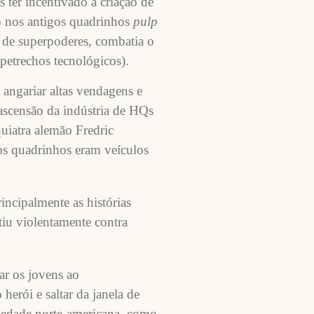
 ter incentivado a criação de
o nos antigos quadrinhos
pulp
de superpoderes, combatia o
apetrechos tecnológicos).
angariar altas vendagens e
 ascensão da indústria de HQs
quiatra alemão Fredric
os quadrinhos eram veículos
incipalmente as histórias
stiu violentamente contra
ar os jovens ao
 herói e saltar da janela de
ciedade norte-americana, como