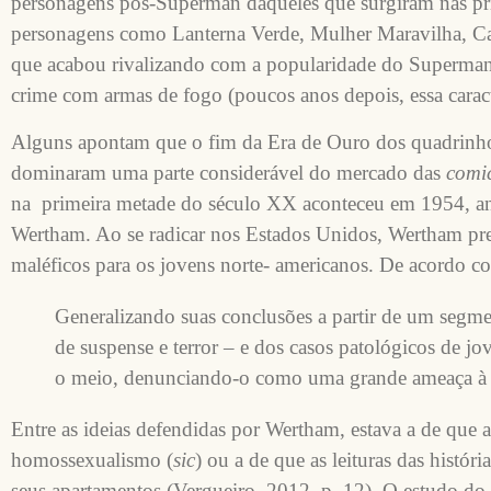
personagens pós-Superman daqueles que surgiram nas pri
personagens como Lanterna Verde, Mulher Maravilha, Ca
que acabou rivalizando com a popularidade do Superman
crime com armas de fogo (poucos anos depois, essa caracte
Alguns apontam que o fim da Era de Ouro dos quadrinhos 
dominaram uma parte considerável do mercado das
comi
na primeira metade do século XX aconteceu em 1954, an
Wertham. Ao se radicar nos Estados Unidos, Wertham pret
maléficos para os jovens norte- americanos. De acordo 
Generalizando suas conclusões a partir de um segment
de suspense e terror – e dos casos patológicos de jo
o meio, denunciando-o como uma grande ameaça à j
Entre as ideias defendidas por Wertham, estava a de que 
homossexualismo (
sic
) ou a de que as leituras das históri
seus apartamentos (Vergueiro, 2012, p. 12). O estudo do 