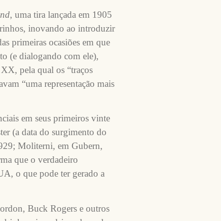
and
, uma tira lançada em 1905
inhos, inovando ao introduzir
das primeiras ocasiões em que
xto (e dialogando com ele),
XX, pela qual os “traços
scavam “uma representação mais
ciais em seus primeiros vinte
ter (a data do surgimento do
29; Moliterni, em Gubern,
rma que o verdadeiro
UA, o que pode ter gerado a
Gordon, Buck Rogers e outros