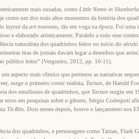
s esteticamente mais ousadas, como
Little Nemo in Slumberl
je como um dos mais altos momentos da história dos quadr
 do
layout
da
art nouveau
, tão em voga na época. Foi uma 
ioso e elaborado artisticamente. Paralelo a todo esse conte
cia naturalista dos quadrinhos feitos no início do século 
rimeiras tiras de jornais davam lugar a desenhos que arri
ao público leitor” (Vergueiro, 2012, pp. 10-11).
 um aspecto mais cômico que permeou as narrativas sequen
reet, surge o primeiro
comic
realista,
Tarzan
, de Harold Fos
oria dos estudiosos de quadrinhos, que
Tarzan
surgiu em 19
r erros em pesquisas sobre o gênero, Sérgio Codespoti afi
sta
Tit-Bits
. Dois meses depois, houve o lançamento nos E
ndência dos quadrinhos, e personagens como Tarzan, Flash 