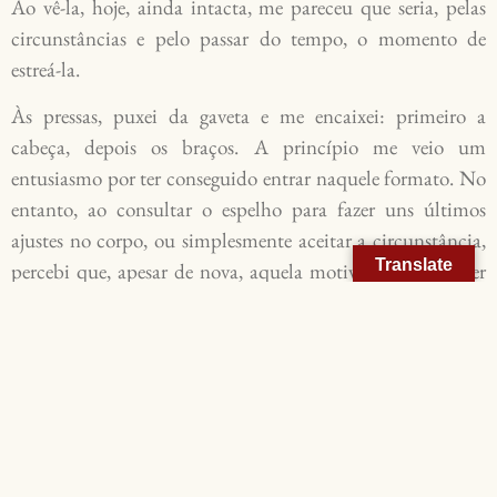
Ao vê-la, hoje, ainda intacta, me pareceu que seria, pelas
circunstâncias e pelo passar do tempo, o momento de
estreá-la.
Às pressas, puxei da gaveta e me encaixei: primeiro a
cabeça, depois os braços. A princípio me veio um
entusiasmo por ter conseguido entrar naquele formato. No
entanto, ao consultar o espelho para fazer uns últimos
ajustes no corpo, ou simplesmente aceitar a circunstância,
Translate
percebi que, apesar de nova, aquela motivação parecia ter
sido cerzida de muitos retalhos, bem semelhantes, mas
unidos por pontos de linhas muito finas, já enfraquecidas
pelo tempo. Fora remendada tantas vezes que perdera a cor
e a forma. Já não servia mais para nada. Me perguntei por
que ainda a guardava. Lembrei que havia sido presente.
Não daria para tentar ser forte vestindo algo tão frágil.