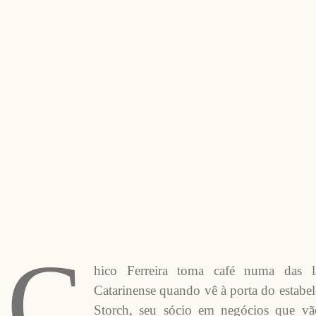
C
hico Ferreira toma café numa das la
Catarinense quando vê à porta do estabe
Storch, seu sócio em negócios que vão