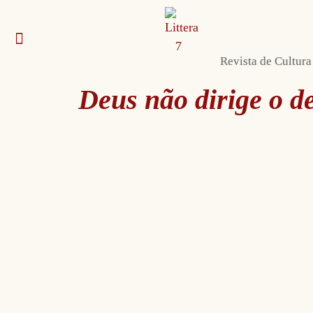
Revista de Cultura
Envie sua obra
Sobre nós e contato
Autoras e autores
Deus não dirige o d