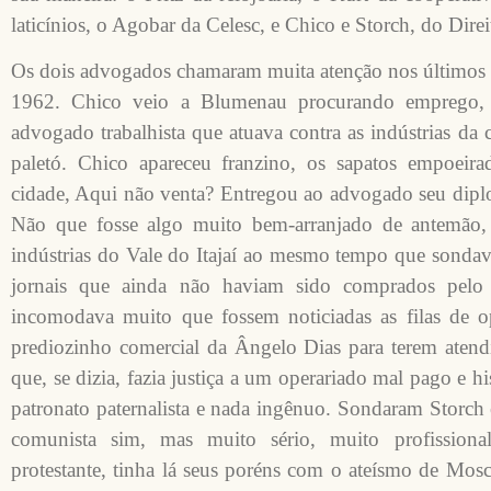
laticínios, o Agobar da Celesc, e Chico e Storch, do Direi
Os dois advogados chamaram muita atenção nos últimos 
1962. Chico veio a Blumenau procurando emprego, 
advogado trabalhista que atuava contra as indústrias da 
paletó. Chico apareceu franzino, os sapatos empoeira
cidade, Aqui não venta? Entregou ao advogado seu dip
Não que fosse algo muito bem-arranjado de antemão,
indústrias do Vale do Itajaí ao mesmo tempo que sondava
jornais que ainda não haviam sido comprados pelo e
incomodava muito que fossem noticiadas as filas de 
prediozinho comercial da Ângelo Dias para terem ate
que, se dizia, fazia justiça a um operariado mal pago e
patronato paternalista e nada ingênuo. Sondaram Storch 
comunista sim, mas muito sério, muito profissiona
protestante, tinha lá seus poréns com o ateísmo de Mos