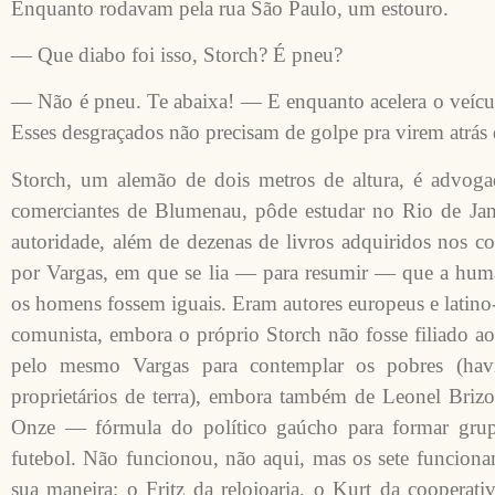
Enquanto rodavam pela rua São Paulo, um estouro.
— Que diabo foi isso, Storch? É pneu?
— Não é pneu. Te abaixa! — E enquanto acelera o veícul
Esses desgraçados não precisam de golpe pra virem atrás 
Storch, um alemão de dois metros de altura, é advogad
comerciantes de Blumenau, pôde estudar no Rio de Jan
autoridade, além de dezenas de livros adquiridos nos com
por Vargas, em que se lia — para resumir — que a hum
os homens fossem iguais. Eram autores europeus e latin
comunista, embora o próprio Storch não fosse filiado ao
pelo mesmo Vargas para contemplar os pobres (hav
proprietários de terra), embora também de Leonel Briz
Onze — fórmula do político gaúcho para formar grup
futebol. Não funcionou, não aqui, mas os sete funcion
sua maneira: o Fritz da relojoaria, o Kurt da cooperati