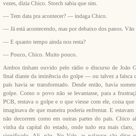
vezes, dizia Chico. Storch sabia que sim.
— Tem data pra acontecer? — indaga Chico.
— Já está acontecendo, mas por debaixo dos panos. Vão 
— E quanto tempo ainda nos resta?
— Pouco, Chico. Muito pouco.
Ambos tinham ouvido pelo rádio o discurso de João Gou
final diante da iminência do golpe — ou talvez a faísca
país havia se transformado. Desde então, havia somen
golpe. Como o povo não se levantasse, para a frustra
PCB, restava o golpe e o que viesse com ele, coisa que
imaginava de que maneira poderia enfrentar. E estavam 
não decorrem como em outras partes do país. Chico ain
vinha da capital do estado, onde tudo era mais claro,
significado. Ali, não. No Vale, as palavras são ditas 