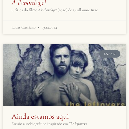
À l’abordage!
Crítica do filme
À l’abordage!
(2020) de Guillaume Brac
Lucas Cassiano
19.12.2024
ENSAIO
Ainda estamos aqui
Ensaio autobiográfico inspirado em
The leftovers