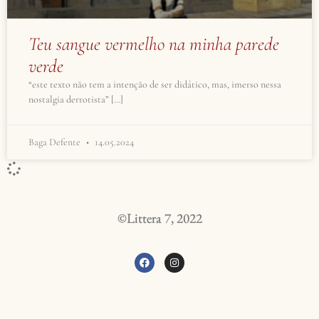
Teu sangue vermelho na minha parede
verde
“este texto não tem a intenção de ser didático, mas, imerso nessa
nostalgia derrotista” […]
Baga Defente
14.05.2024
©Littera 7, 2022