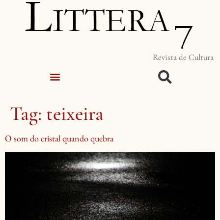
Revista de Cultura
Tag:
teixeira
O som do cristal quando quebra