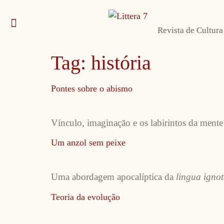
Revista de Cultura
Envie sua obra
Sobre nós e contato
Autoras e autores
Tag:
história
Pontes sobre o abismo
Vínculo, imaginação e os labirintos da ment
Um anzol sem peixe
Uma abordagem apocalíptica da
lingua igno
Teoria da evolução