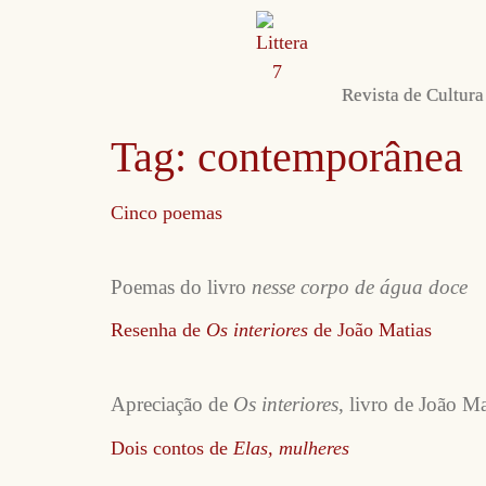
Envie sua obra
Sobre nós e contato
Autoras e autores
Revista de Cultura
Tag:
contemporânea
Cinco poemas
Poemas do livro
nesse corpo de água doce
Resenha de
Os interiores
de João Matias
Apreciação de
Os interiores
, livro de João Ma
Dois contos de
Elas, mulheres