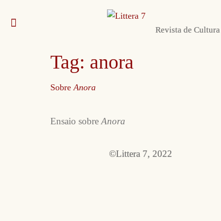
Revista de Cultura
Envie sua obra
Sobre nós e contato
Autoras e autores
Tag:
anora
Sobre
Anora
Ensaio sobre
Anora
©Littera 7, 2022