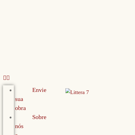
Envie
sua
obra
Sobre
nós