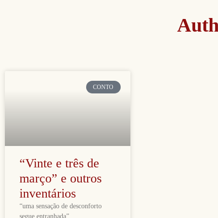
Auth
CONTO
“Vinte e três de
março” e outros
inventários
“uma sensação de desconforto
segue entranhada”